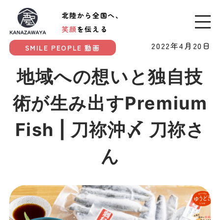
北陸から全国へ、
笑顔
を伝える
2022年4月20日
SMILE PEOPLE 動画
地域への想いと独自技
術が生み出すPremium
Fish | 刀祢沖〆 刀祢さ
ん