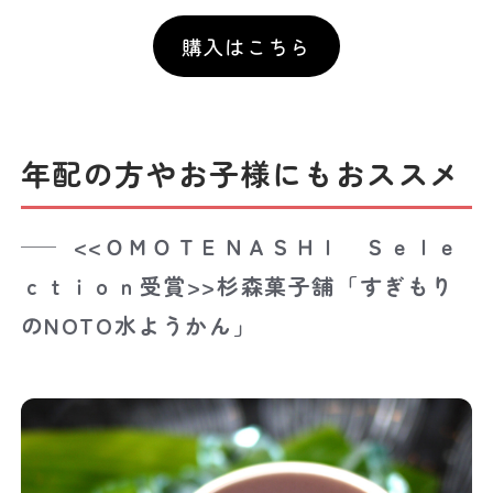
購入はこちら
年配の方やお子様にもおススメ
<<ＯＭＯＴＥＮＡＳＨＩ Ｓｅｌｅ
ｃｔｉｏｎ受賞>>杉森菓子舗「すぎもり
のNOTO水ようかん」