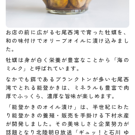
お店の前に広がる七尾西湾で育った牡蠣を、
和の味付けでオリーブオイルに漬け込みまし
た。
牡蠣は身が白く栄養が豊富なことから「海の
ミルク」と呼ばれています。
なかでも餌であるプランクトンが多い七尾西
湾でとれる能登かきは、ミネラルも豊富で肉
厚でふっくら、濃厚な旨味が楽しめます。
「能登かきのオイル漬け」は、半世紀にわた
り能登かきの養殖・販売を手掛ける下村水産
が開発しました。その美味しさと企業努力が
話題となり北陸朝日放送「ギュッ！と石川 ゆ