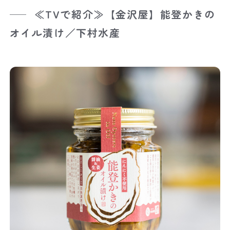
≪TVで紹介≫【金沢屋】能登かきの
オイル漬け／下村水産