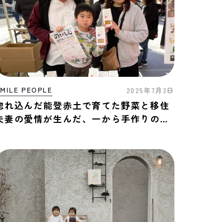
MILE PEOPLE
2025年7月3日
惚れ込んだ能登赤土で育てた野菜と移住
夫妻の愛情が生んだ、一から手作りの安
心安全なお菓子