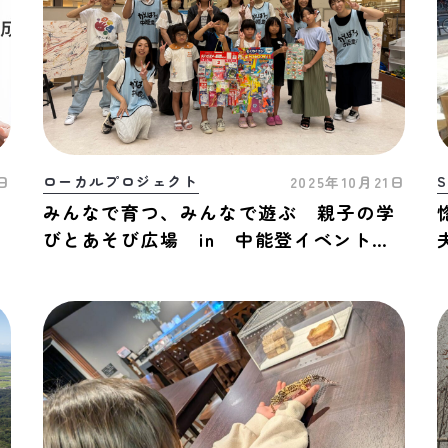
ローカルプロジェクト
S
6日
2025年10月21日
越
みんなで育つ、みんなで遊ぶ 親子の学
びとあそび広場 in 中能登イベントレ
ポート