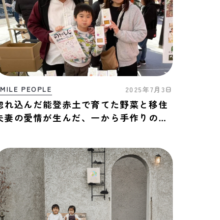
MILE PEOPLE
2025年7月3日
惚れ込んだ能登赤土で育てた野菜と移住
夫妻の愛情が生んだ、一から手作りの安
心安全なお菓子