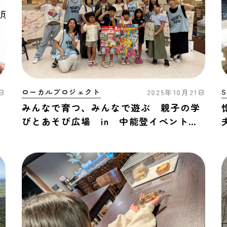
ローカルプロジェクト
S
6日
2025年10月21日
越
みんなで育つ、みんなで遊ぶ 親子の学
びとあそび広場 in 中能登イベントレ
ポート